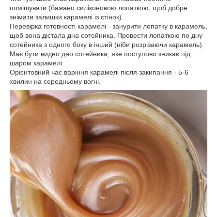
помішувати (бажано силіконовою лопаткою, щоб добре
знімати залишки карамелі із стінок).
Перевірка готовності карамелі - занурити лопатку в карамель,
щоб вона дістала дна сотейника. Провести лопаткою по дну
сотейника з одного боку в інший (ніби розрізаючи карамель).
Має бути видно дно сотейника, яке поступово зникає під
шаром карамелі.
Орієнтовний час варіння карамелі після закипання - 5-6
хвилин на середньому вогні.