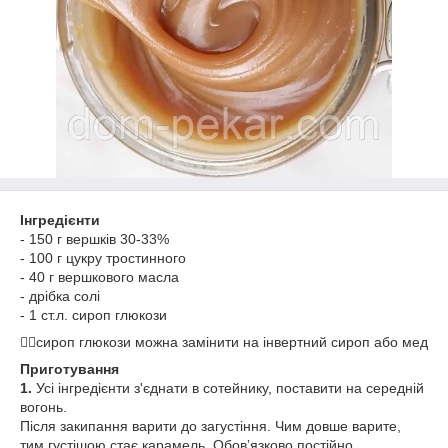
Інгредієнти
- 150 г вершків 30-33%
- 100 г цукру тростинного
- 40 г вершкового масла
- дрібка солі
- 1 ст.л. сироп глюкози
☝🏻сироп глюкози можна замінити на інвертний сироп або мед
Приготування
1.
Усі інгредієнти з'єднати в сотейнику, поставити на середній
вогонь.
Після закипання варити до загустіння. Чим довше варите,
тим густішою стає карамель. Обовʼязково постійно