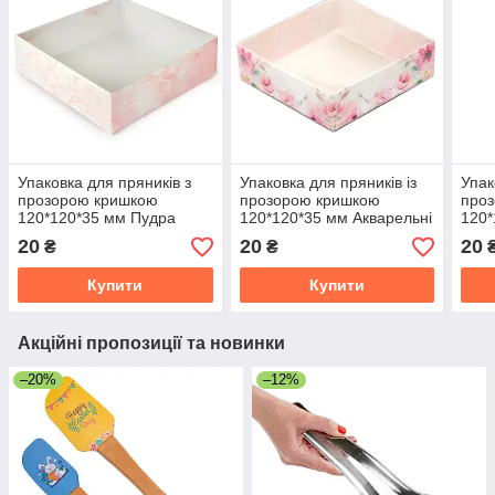
Упаковка для пряників з
Упаковка для пряників із
Упак
прозорою кришкою
прозорою кришкою
про
120*120*35 мм Пудра
120*120*35 мм Акварельні
120*
квіти
20
20
20
₴
₴
Купити
Купити
Акційні пропозиції та новинки
–20%
–12%