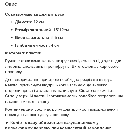
Опис
Соковижималка для цитруса
Діаметр
: 12 см
Розмір загальний
: 15*12см
Висота загальна
: 8,5 см
Глибина ємності
: 4 см
Матеріал
: пластик
Ручна соковижималка для цитрусових ідеально підходить для
лимонів, апельсинів і грейпфрутів. Виготовлена з харчового
пластику.
Для використання пристрою необхідно розрізати цитрус
навпіл, притиснути внутрішньою частиною до випуклої
сторони преса і з зусиллям натиснути. Сік стече в ємність.
Сито у верхній частині соковижималки запобігає потраплянню
насіння і м'якоті в чашу
Контейнер для соку має ручку для зручності використання і
носик для легкого дозування соку
► Колір товару обирається пакувальником у
випадковому порядку при комплектації замовлення