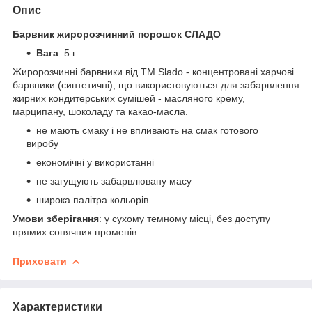
Опис
Барвник жиророзчинний порошок СЛАДО
Вага
: 5 г
Жиророзчинні барвники від ТМ Slado - концентровані харчові
барвники (синтетичні), що використовуються для забарвлення
жирних кондитерських сумішей - масляного крему,
марципану, шоколаду та какао-масла.
не мають смаку і не впливають на смак готового
виробу
економічні у використанні
не загущують забарвлювану масу
широка палітра кольорів
Умови зберігання
: у сухому темному місці, без доступу
прямих сонячних променів.
Приховати
Характеристики