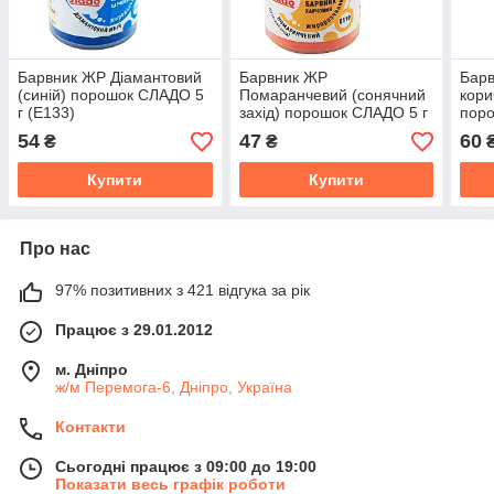
Барвник ЖР Діамантовий
Барвник ЖР
Бар
(синій) порошок СЛАДО 5
Помаранчевий (сонячний
кори
г (Е133)
захід) порошок СЛАДО 5 г
поро
(Е110)
(Е15
54
47
60
₴
₴
Купити
Купити
Про нас
97% позитивних з 421 відгука за рік
Працює з 29.01.2012
м. Дніпро
ж/м Перемога-6, Дніпро, Україна
Контакти
Сьогодні працює з 09:00 до 19:00
Показати весь графік роботи