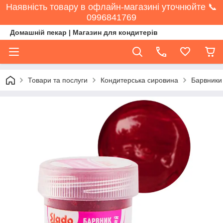
Наявність товару в офлайн-магазині уточнюйте 📞
0996841769
Домашній пекар | Магазин для кондитерів
Товари та послуги
Кондитерська сировина
Барвники