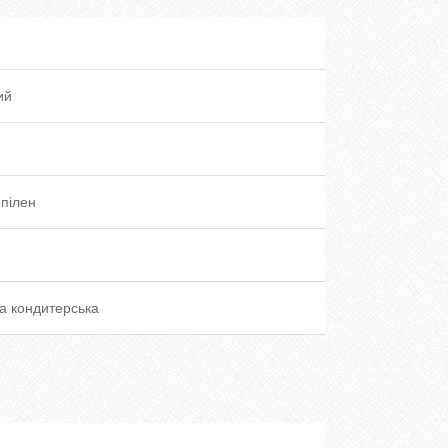
ий
пілен
а кондитерська