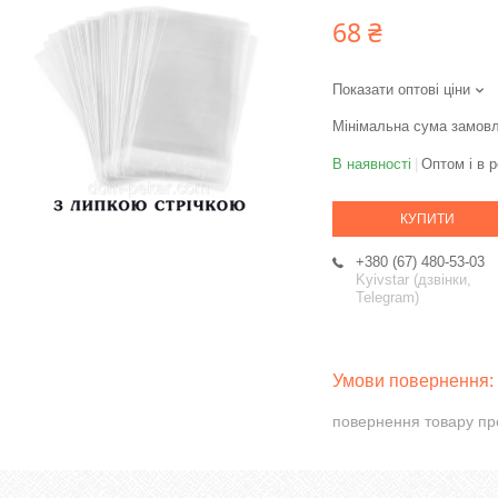
68 ₴
Показати оптові ціни
Мінімальна сума замовл
В наявності
Оптом і в р
КУПИТИ
+380 (67) 480-53-03
Kyivstar (дзвінки,
Telegram)
повернення товару пр