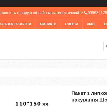
аявність товару в офлайн-магазині уточнюйте 📞09968417
ОСТАВКА ТА ОПЛАТА
КОНТАКТИ
ОФЕРТА
АКЦІЇ
Н
Пакет з липко
пакування Шок