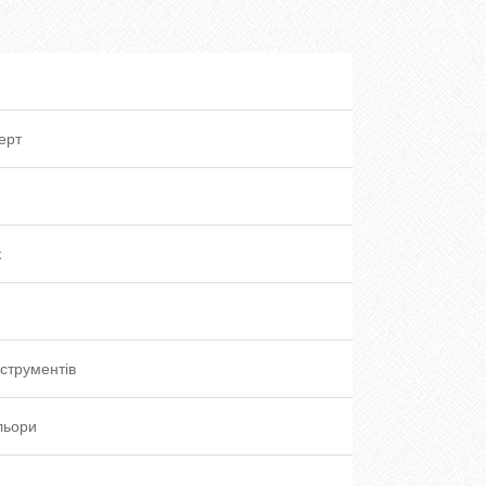
ерт
к
нструментів
ольори