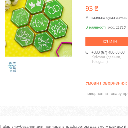
93 ₴
Мінімальна сума замовл
В наявності
Код:
11216
КУПИТИ
+380 (67) 480-53-03
Kyivstar (дзвінки,
Telegram)
повернення товару пр
Набір вирубування для пряників із трафаретом дає змогу швидко й