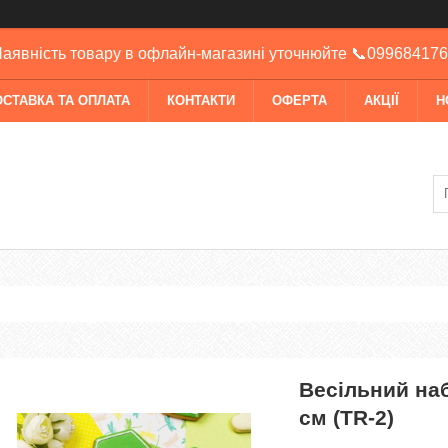
аявність товару в офлайн-магазині уточнюйте 📞09968417
ОСТАВКА ТА ОПЛАТА
КОНТАКТИ
ОФЕРТА
АКЦІЇ
Н
Весільний наб
см (TR-2)