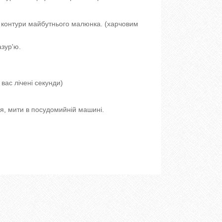
и контури майбутнього малюнка. (харчовим
зур'ю.
вас лічені секунди)
я, мити в посудомийній машині.