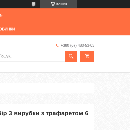
Кошик
69
ОВИНКИ
+380 (67) 480-53-03
ір 3 вирубки з трафаретом 6