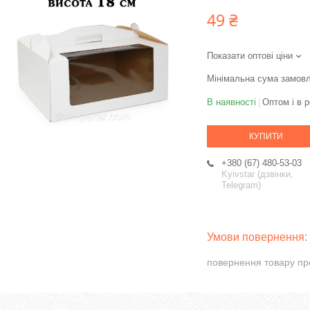
49 ₴
Показати оптові ціни
Мінімальна сума замовл
В наявності
Оптом і в р
КУПИТИ
+380 (67) 480-53-03
Kyivstar (дзвінки,
Telegram)
повернення товару пр