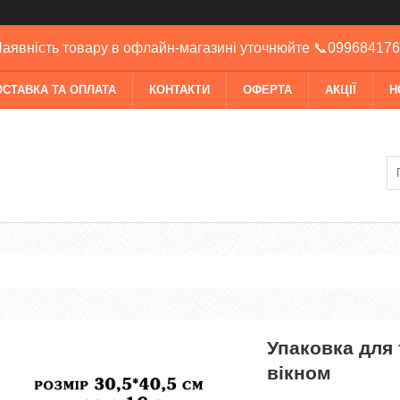
аявність товару в офлайн-магазині уточнюйте 📞09968417
ОСТАВКА ТА ОПЛАТА
КОНТАКТИ
ОФЕРТА
АКЦІЇ
Н
Упаковка для 
вікном