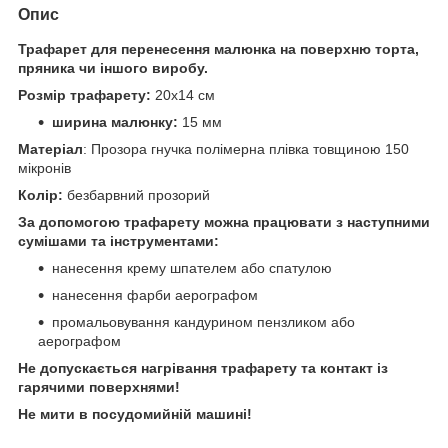
Опис
Трафарет для перенесення малюнка на поверхню торта,
пряника чи іншого виробу.
Розмір трафарету:
20х14 см
ширина малюнку:
15 мм
Матеріал
: Прозора гнучка полімерна плівка товщиною 150
мікронів
Колір:
безбарвний прозорий
За допомогою трафарету можна працювати з наступними
сумішами та інструментами:
нанесення крему шпателем або спатулою
нанесення фарби аерографом
промальовування кандурином пензликом або
аерографом
Не допускається нагрівання трафарету та контакт із
гарячими поверхнями!
Не мити в посудомийній машині!