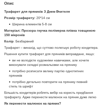
Опис
Трафарет для пряників З Днем Вчителя
Розмір трафарету:
20*14 см
Ширина елементів 5-8 см
Матеріал: Прозора гнучка полімерна плівка товщиною
150 мікронів
Колір
: Безбарвний
Трафарет – винахід, що суттєво полегшує роботу кондитера.
Рішення купити трафарет для пряників виправдане, якщо:
ви не володієте художніми навичками, але хочете
виконувати складні розмальовки на прянику
потрібно розписати велику партію однотипних
пряників
потрібно детально повторити на прянику певний
стиль та шрифт
Більшість кондитерів роблять вибір на користь придбання
трафарету. Адже перенести малюнок на пряник дуже легко
Як перенести малюнок на пряник?