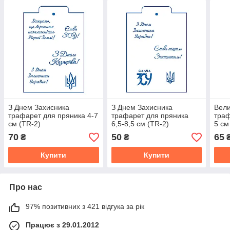
З Днем Захисника
З Днем Захисника
Вели
трафарет для пряника 4-7
трафарет для пряника
траф
см (TR-2)
6,5-8,5 см (TR-2)
5 см
70
50
65
₴
₴
Купити
Купити
Про нас
97% позитивних з 421 відгука за рік
Працює з 29.01.2012