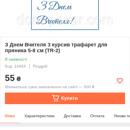
З Днем Вчителя 3 курсив трафарет для
пряника 5-8 см (TR-2)
В наявності
Код: 14464
Роздріб
55
₴
Мінімальна сума замовлення на сайті — 500 ₴
Купити
Опис
Характеристики
Доставка
Оплата
Умови п