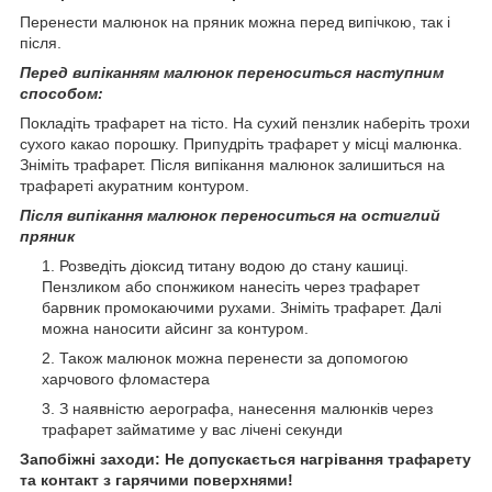
Перенести малюнок на пряник можна перед випічкою, так і
після.
Перед випіканням малюнок переноситься наступним
способом:
Покладіть трафарет на тісто. На сухий пензлик наберіть трохи
сухого какао порошку. Припудріть трафарет у місці малюнка.
Зніміть трафарет. Після випікання малюнок залишиться на
трафареті акуратним контуром.
Після випікання малюнок переноситься на остиглий
пряник
Розведіть діоксид титану водою до стану кашиці.
Пензликом або спонжиком нанесіть через трафарет
барвник промокаючими рухами. Зніміть трафарет. Далі
можна наносити айсинг за контуром.
Також малюнок можна перенести за допомогою
харчового фломастера
З наявністю аерографа, нанесення малюнків через
трафарет займатиме у вас лічені секунди
Запобіжні заходи: Не допускається нагрівання трафарету
та контакт з гарячими поверхнями!