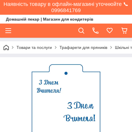
Наявність товару в офлайн-магазині уточнюйте 📞
0996841769
Домашній пекар | Магазин для кондитерів
Товари та послуги
Трафарети для пряників
Шкільні 