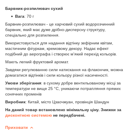
Барвник-розпилювач сухий
Вага
: 70 г
Барвник-розпилювач - це харчовий сухий водорозчинний
барвник, який має дуже дрібно-дисперсну структуру,
спеціально для розпилення.
Використовується для надання відтінку зефірним квітам,
мастичним фігуркам, кремовому декору. Надає ефект
подібний до аерографа і створює м'який перехід кольорів.
Мають легкий фруктовий аромат.
Завдяки регулюванню сили натискання на флакончик, можна
домагатися відтінків і сили кольору різної насиченості.
Умови зберігання
: в сухому добре вентильованому місці за
температури не вище 25 °С, уникаючи потрапляння прямих
сонячних променів
Виробник
: Китай, місто Цзаочжуан, провінція Шандун
На даний товар встановлено мінімальну ціну. Знижки за
дисконтною системою
не передбачені.
Приховати