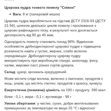
Цукрова пудра тонкого помелу "Сніжок"
Вага
: 8 кг (паперовий мішок)
Цукрова пудра виробляється на підставі ДСТУ 2316-93 (ДСТУ
21-94), шляхом декількох циклів помелу і просіювання з
цукрово-рафінадного піску, в результаті чого досягається
дисперсність від 90 до 40 мкм.
Однорідність помелу становить понад 98%. Відмінною
особливістю дрібнодисперсної цукрової пудри є підвищена
розчинність навіть у густих, жирних, слабо вологих
середовищах. Дрібнодисперсну цукрову пудру
використовують при виробництві глазурі, шоколаду, ірису,
халви, жирових паст, різних сортів цукерок.
Склад
: цукор, крохмаль кукурудзяний.
Може містити сліди молока, включно з лактозою; продуктів з
яєць; злаків, що містять глютен; продуктів з арахісу, кунжуту.
Енергетична (поживна) цінність
на 100 г продукту: 390 ккал
білки - 0,1 г; жири - 0,1 г; вуглеводи - 98 г
Умови зберігання
: у чистих, сухих, добре вентильованих
приміщеннях за температури не вище 25 °C і відносної