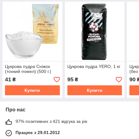
Цукрова пудра Сніжок
Цукрова пудра YERO, 1 кг
Цук
(тонкий помел) (500 г.)
(без
41
95
90
₴
₴
Купити
Купити
Про нас
97% позитивних з 421 відгука за рік
Працює з 29.01.2012