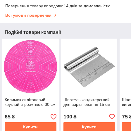
Повернення товару впродовж 14 днів за домовленістю
Всі умови повернення
Подібні товари компанії
Килимок силіконовий
Шпатель кондитерський
Шпат
круглий із розміткою 30 см
для вирівнювання 15 см
виги
65
100
75
₴
₴
Купити
Купити