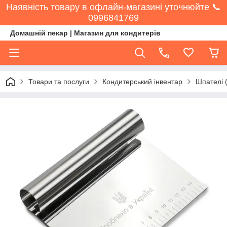
Наявність товару в офлайн-магазині уточнюйте 📞
0996841769
Домашній пекар | Магазин для кондитерів
Товари та послуги
Кондитерський інвентар
Шпателі (