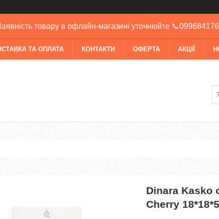
аявність товару в офлайн-магазині уточнюйте 📞09968417
ОСТАВКА ТА ОПЛАТА
КОНТАКТИ
ОФЕРТА
АКЦІЇ
Н
Dinara Kasko 
Cherry 18*18*