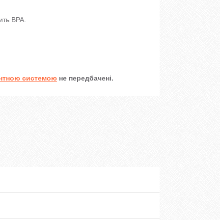
ить BPA.
нтною системою
не передбачені.