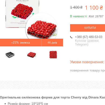
1 100 ₴
1 400 ₴
В наявності
Код:
16767
КУПИТИ
+380 (67) 480-53-03
Kyivstar (дзвінки,
–21%
46 днів
Telegram)
повернення товару пр
Оригінальна силіконова форма для торта Cherry від Dinara Ka
Розмір форми: 18*18*5 см