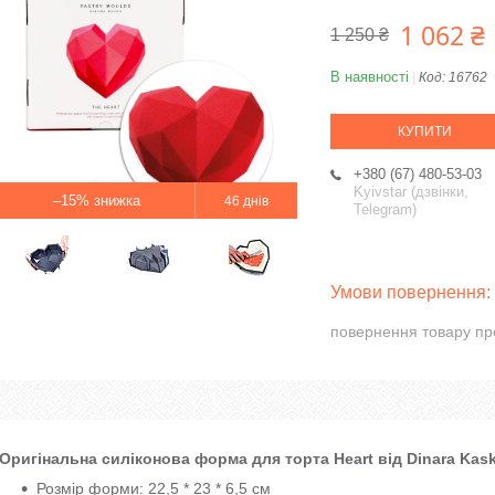
1 062 ₴
1 250 ₴
В наявності
Код:
16762
КУПИТИ
+380 (67) 480-53-03
Kyivstar (дзвінки,
–15%
46 днів
Telegram)
повернення товару пр
Оригінальна силіконова форма для торта Heart від Dinara Kas
Розмір форми: 22,5 * 23 * 6,5 см