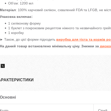
Об'єм: 1200 мл
Матеріал
: 100% харчовий силікон, схвалений FDA та LFGB, не міс
Упаковка включає:
1 силіконову форму
1 буклет з покроковим рецептом ніжного та незвичайного гре
1 коробку
► Також, до цієї форми підходить
вирубка для тіста та коржів ро
На даний товар встановлено мінімальну ціну. Знижки за
диско
АРАКТЕРИСТИКИ
Основні
Колір
Сірий