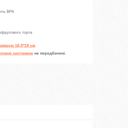
тить BPA
йпфрутового торта
зміром 18,5*19 см
нтною системою
не передбачені.