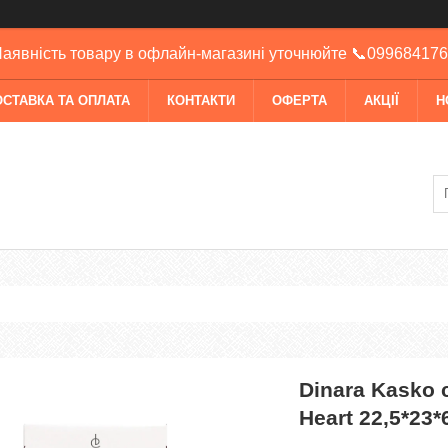
аявність товару в офлайн-магазині уточнюйте 📞09968417
ОСТАВКА ТА ОПЛАТА
КОНТАКТИ
ОФЕРТА
АКЦІЇ
Н
Dinara Kasko 
Heart 22,5*23*