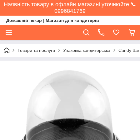
Наявність товару в офлайн-магазині уточнюйте 📞
0996841769
Домашній пекар | Магазин для кондитерів
Товари та послуги
Упаковка кондитерська
Candy Bar