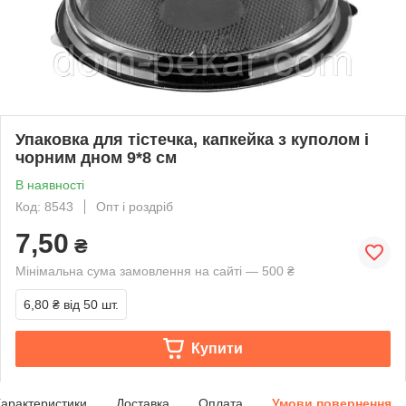
Упаковка для тістечка, капкейка з куполом і
чорним дном 9*8 см
В наявності
Код: 8543
Опт і роздріб
7,50
₴
Мінімальна сума замовлення на сайті — 500 ₴
6,80 ₴
від 50 шт.
Купити
арактеристики
Доставка
Оплата
Умови повернення