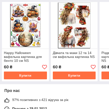
Happy Halloween
Дівчата та маки 12 та 14
Різд
вафельна картинка для
см вафельна картинка NS
карт
бенто 10 см NS
NS
60
60
60
₴
₴
Купити
Купити
Про нас
97% позитивних з 421 відгука за рік
Працює з 29.01.2012