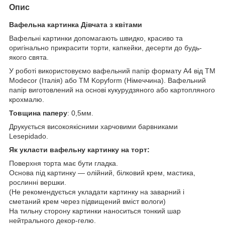
Опис
Вафельна картинка Дівчата з квітами
Вафельні картинки допомагають швидко, красиво та
оригінально прикрасити торти, капкейки, десерти до будь-
якого свята.
У роботі використовуємо вафельний папір формату А4 від TM
Modecor (Італія) або ТМ Kopyform (Німеччина). Вафельний
папір виготовлений на основі кукурудзяного або картопляного
крохмалю.
Товщина паперу
: 0,5мм.
Друкується високоякісними харчовими барвниками
Lesepidado.
Як укласти вафельну картинку на торт:
Поверхня торта має бути гладка.
Основа під картинку — олійний, білковий крем, мастика,
рослинні вершки.
(Не рекомендується укладати картинку на заварний і
сметаний крем через підвищений вміст вологи)
На тильну сторону картинки наноситься тонкий шар
нейтрального декор-гелю.