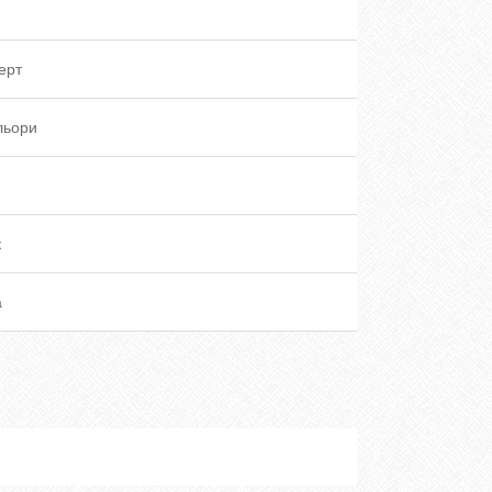
ерт
ольори
к
а