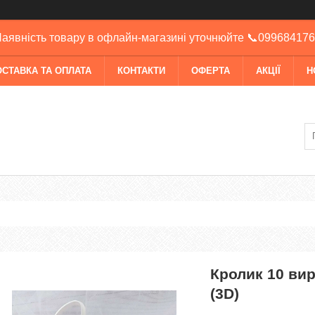
аявність товару в офлайн-магазині уточнюйте 📞09968417
ОСТАВКА ТА ОПЛАТА
КОНТАКТИ
ОФЕРТА
АКЦІЇ
Н
Кролик 10 вир
(3D)