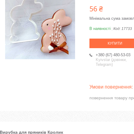
56 ₴
Мінімальна сума замовл
В наявності
Код:
17733
КУПИТИ
+380 (67) 480-53-03
Kyivstar (дзвінки,
Telegram)
повернення товару пр
Вирубка для пряників
Кролик