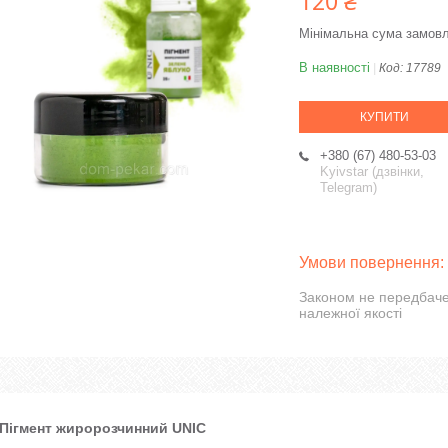
120 ₴
Мінімальна сума замовл
В наявності
Код:
17789
КУПИТИ
+380 (67) 480-53-03
Kyivstar (дзвінки,
Telegram)
Законом не передбаче
належної якості
Пігмент жиророзчинний UNIC