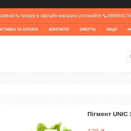
аявність товару в офлайн-магазині уточнюйте 📞09968417
ОСТАВКА ТА ОПЛАТА
КОНТАКТИ
ОФЕРТА
АКЦІЇ
Н
Пігмент UNIC 