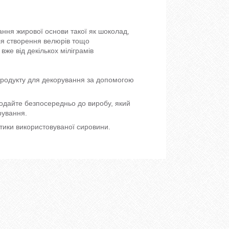
ння жирової основи такої як шоколад,
ля створення велюрів тощо
же від декількох міліграмів
родукту для декорування за допомогою
Додайте безпосередньо до виробу, який
рування.
стики використовуваної сировини.