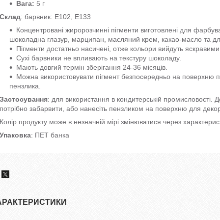
Вага:
5 г
Склад
: барвник: Е102, Е133
Концентровані жиророзчинні пігменти виготовлені для фарбува
шоколадна глазур, марципан, масляний крем, какао-масло та д
Пігменти достатньо насичені, отже кольори вийдуть яскравими в
Сухі барвники не впливають на текстуру шоколаду.
Мають довгий термін зберігання 24-36 місяців.
Можна використовувати пігмент безпосередньо на поверхню п
пензлика.
Застосування
: для використання в кондитерській промисловості. 
потрібно забарвити, або нанесіть пензликом на поверхню для деко
Колір продукту може в незначній мірі змінюватися через характери
Упаковка
: ПЕТ банка
АРАКТЕРИСТИКИ