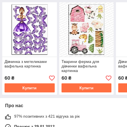
Дівчинка з метеликами
Тварини ферма для
Дівч
вафельна картинка
дівчинки вафельна
вафе
картинка
60
60
60
₴
₴
Купити
Купити
Про нас
97% позитивних з 421 відгука за рік
Працює з 29.01.2012