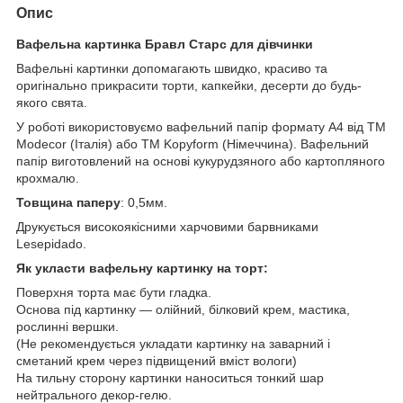
Опис
Вафельна картинка Бравл Старс для дівчинки
Вафельні картинки допомагають швидко, красиво та
оригінально прикрасити торти, капкейки, десерти до будь-
якого свята.
У роботі використовуємо вафельний папір формату А4 від TM
Modecor (Італія) або ТМ Kopyform (Німеччина). Вафельний
папір виготовлений на основі кукурудзяного або картопляного
крохмалю.
Товщина паперу
: 0,5мм.
Друкується високоякісними харчовими барвниками
Lesepidado.
Як укласти вафельну картинку на торт:
Поверхня торта має бути гладка.
Основа під картинку — олійний, білковий крем, мастика,
рослинні вершки.
(Не рекомендується укладати картинку на заварний і
сметаний крем через підвищений вміст вологи)
На тильну сторону картинки наноситься тонкий шар
нейтрального декор-гелю.