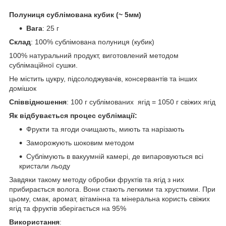
Полуниця сублімована кубик (~ 5мм)
Вага
: 25 г
Склад
: 100% сублімована полуниця (кубик)
100% натуральний продукт, виготовлений методом
сублімаційної сушки.
Не містить цукру, підсолоджувачів, консервантів та інших
домішок
Співвідношення
: 100 г сублімованих ягід = 1050 г свіжих ягід
Як відбувається процес сублімації:
Фрукти та ягоди очищають, миють та нарізають
Заморожують шоковим методом
Сублімують в вакуумній камері, де випаровуються всі
кристали льоду
Завдяки такому методу обробки фруктів та ягід з них
прибирається волога. Вони стають легкими та хрусткими. При
цьому, смак, аромат, вітамінна та мінеральна користь свіжих
ягід та фруктів зберігається на 95%
Використання
: