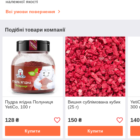
належної якості
Всі умови повернення
Подібні товари компанії
Пудра ягідна Полуниця
Вишня сублімована кубик
Yeti
YetiCo, 100 г
(25 г)
300 
128
150
140
₴
₴
Купити
Купити