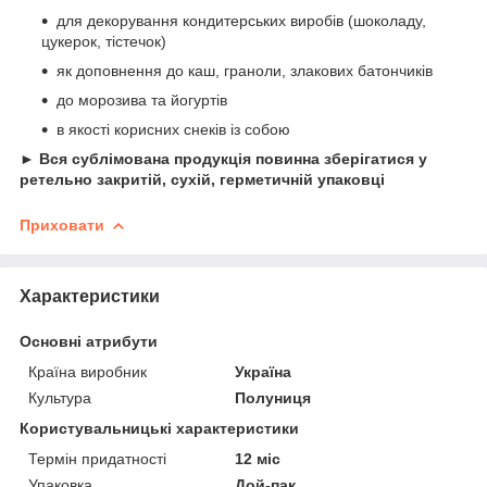
для декорування кондитерських виробів (шоколаду,
цукерок, тістечок)
як доповнення до каш, граноли, злакових батончиків
до морозива та йогуртів
в якості корисних снеків із собою
►
Вся сублімована продукція повинна зберігатися у
ретельно закритій, сухій, герметичній упаковці
Приховати
Характеристики
Основні атрибути
Країна виробник
Україна
Культура
Полуниця
Користувальницькі характеристики
Термін придатності
12 міс
Упаковка
Дой-пак