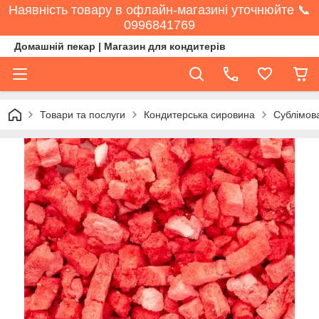
Наявність товару в офлайн-магазині уточнюйте 📞
0996841769
Домашній пекар | Магазин для кондитерів
Товари та послуги
Кондитерська сировина
Сублімова