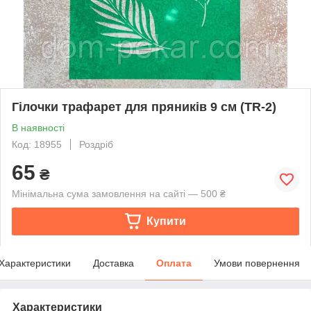
Гілочки трафарет для пряників 9 см (TR-2)
В наявності
Код: 18955
Роздріб
65
₴
Мінімальна сума замовлення на сайті — 500 ₴
Купити
Характеристики
Доставка
Оплата
Умови повернення
Характеристики