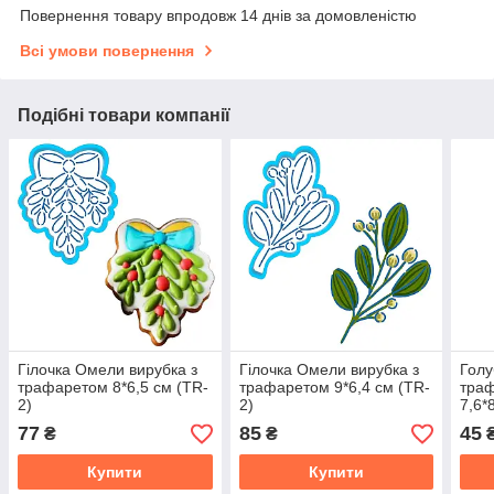
Повернення товару впродовж 14 днів за домовленістю
Всі умови повернення
Подібні товари компанії
Гілочка Омели вирубка з
Гілочка Омели вирубка з
Голу
трафаретом 8*6,5 см (TR-
трафаретом 9*6,4 см (TR-
траф
2)
2)
7,6*
77
85
45
₴
₴
Купити
Купити