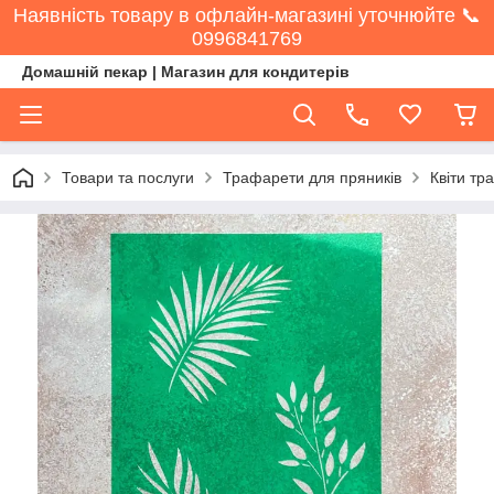
Наявність товару в офлайн-магазині уточнюйте 📞
0996841769
Домашній пекар | Магазин для кондитерів
Товари та послуги
Трафарети для пряників
Квіти тр