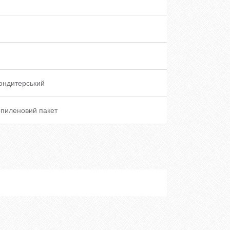
ондитерський
опиленовий пакет