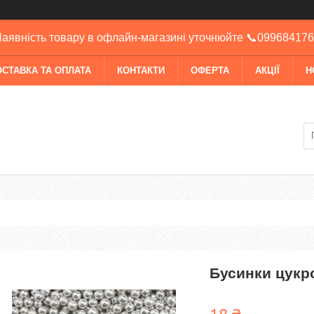
аявність товару в офлайн-магазині уточнюйте 📞09968417
ОСТАВКА ТА ОПЛАТА
КОНТАКТИ
ОФЕРТА
АКЦІЇ
Н
Бусинки цукро