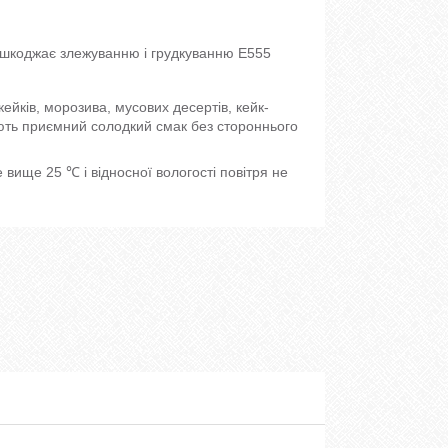
ешкоджає злежуванню і грудкуванню Е555
ейків, морозива, мусових десертів, кейк-
 мають приємний солодкий смак без стороннього
вище 25 ℃ і відносної вологості повітря не