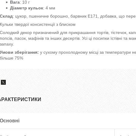
Вага
: 10 г
Діаметр кульок
: 4 мм
Склад
: цукор, пшеничне борошно, барвник E171, добавка, що пер
Кульки твердої консистенції з блиском
Солодкий декор призначений для прикрашання тортів, тістечок, капк
попсів, пасок, мафінів та інших десертів. Усі ці посипки їстівні та
запаху.
Умови зберігання:
у сухому прохолодному місці за температури не 
більше 75%
АРАКТЕРИСТИКИ
Основні