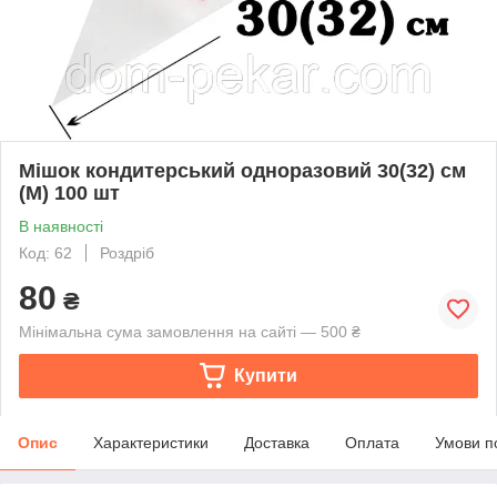
Мішок кондитерський одноразовий 30(32) см
(M) 100 шт
В наявності
Код: 62
Роздріб
80
₴
Мінімальна сума замовлення на сайті — 500 ₴
Купити
Опис
Характеристики
Доставка
Оплата
Умови п