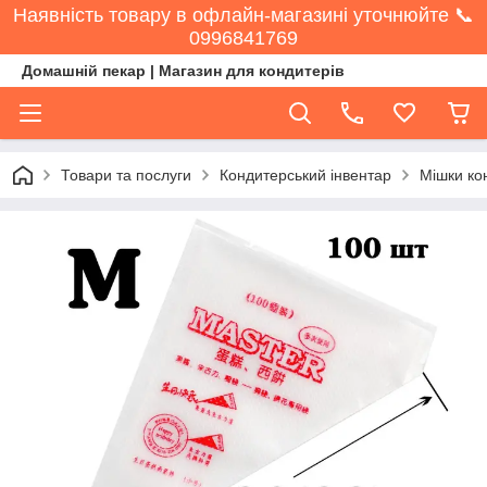
Наявність товару в офлайн-магазині уточнюйте 📞
0996841769
Домашній пекар | Магазин для кондитерів
Товари та послуги
Кондитерський інвентар
Мішки ко