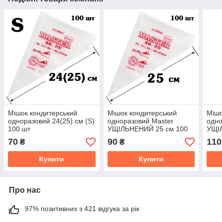
Мішок кондитерський
Мішок кондитерський
Мішо
одноразовий 24(25) см (S)
одноразовий Master
одно
100 шт
УЩІЛЬНЕНИЙ 25 см 100
УЩІ
шт
шт
70
90
110
₴
₴
Купити
Купити
Про нас
97% позитивних з 421 відгука за рік