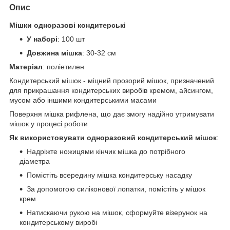
Опис
Мішки одноразові кондитерські
У наборі
: 100 шт
Довжина мішка
: 30-32 см
Матеріал
: поліетилен
Кондитерський мішок - міцний прозорий мішок, призначений
для прикрашання кондитерських виробів кремом, айсингом,
мусом або іншими кондитерськими масами
Поверхня мішка рифлена, що дає змогу надійно утримувати
мішок у процесі роботи
Як використовувати одноразовий кондитерський мішок
:
Надріжте ножицями кінчик мішка до потрібного
діаметра
Помістіть всередину мішка кондитерську насадку
За допомогою силіконової лопатки, помістіть у мішок
крем
Натискаючи рукою на мішок, сформуйте візерунок на
кондитерському виробі