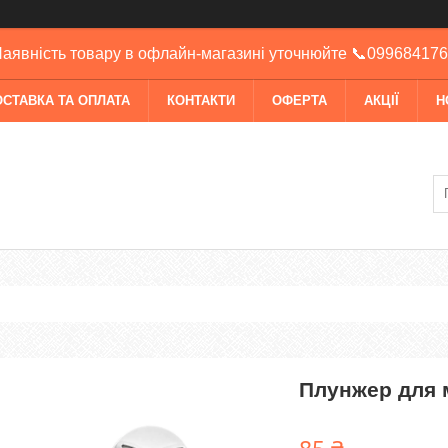
аявність товару в офлайн-магазині уточнюйте 📞09968417
ОСТАВКА ТА ОПЛАТА
КОНТАКТИ
ОФЕРТА
АКЦІЇ
Н
Плунжер для 