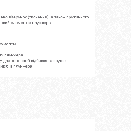
сено візерунок (тиснення), а також пружинного
отовий елемент із плунжера
рохмалем
аях плунжера
 для того, щоб відбився візерунок
виріб із плунжера