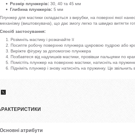
Розмір плунжерів:
30, 40 та 45 мм
Глибина плунжерів:
5 мм
Плунжер для мастики складається з вирубки, на поверхні якої нане
механізму (виштовхувача), що дає змогу легко та швидко витягти г
Спосіб застосування:
Розімніть мастику і розкачайте її
Посипте робочу поверхню плунжера цукровою пудрою або к
Виріжте фігурку за допомогою плунжера
Позбавтеся від надлишків мастики, провівши пальцями по кр
Помістіть плунжер на поверхню мастики, натисніть на пружинку
Підніміть плунжер і знову натисніть на пружинку. Це звільнить 
АРАКТЕРИСТИКИ
Основні атрибути