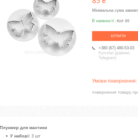
85 ₴
Мінімальна сума замовл
В наявності
Код:
89
КУПИТИ
+380 (67) 480-53-03
Kyivstar (дзвінки,
Telegram)
повернення товару пр
Плунжер для мастики
У наборі:
3 шт