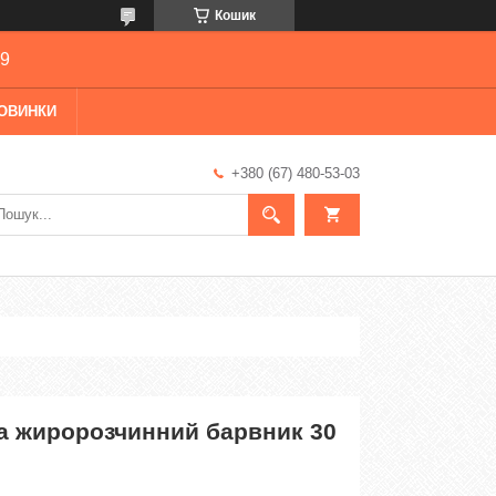
Кошик
69
ОВИНКИ
+380 (67) 480-53-03
la жиророзчинний барвник 30