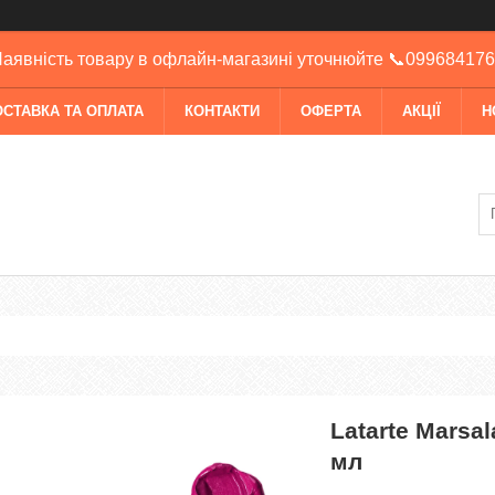
аявність товару в офлайн-магазині уточнюйте 📞09968417
ОСТАВКА ТА ОПЛАТА
КОНТАКТИ
ОФЕРТА
АКЦІЇ
Н
Latarte Marsa
мл