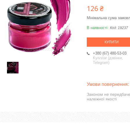
126 ₴
Мінімальна сума замовл
В наявності
Код:
19237
КУПИТИ
+380 (67) 480-53-03
Kyivstar (дзвінки,
Telegram)
Законом не передбаче
належної якості