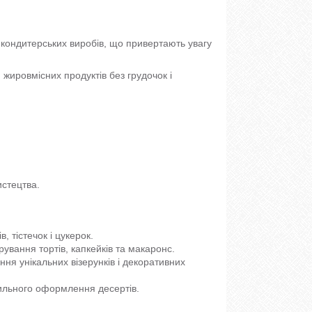
 кондитерських виробів, що привертають увагу
ировмісних продуктів без грудочок і
стецтва.
, тістечок і цукерок.
ування тортів, капкейків та макаронс.
ня унікальних візерунків і декоративних
тильного оформлення десертів.