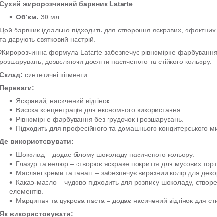
Сухий жиророзчинний барвник Latarte
Об’єм:
30 мл
Цей барвник ідеально підходить для створення яскравих, ефектних
та дарують святковий настрій.
Жиророзчинна формула Latarte забезпечує рівномірне фарбування ж
розшарувань, дозволяючи досягти насиченого та стійкого кольору.
Склад:
синтетичні пігменти.
Переваги:
Яскравий, насичений відтінок.
Висока концентрація для економного використання.
Рівномірне фарбування без грудочок і розшарувань.
Підходить для професійного та домашнього кондитерського ми
Де використовувати:
Шоколад – додає білому шоколаду насиченого кольору.
Глазур та велюр – створює яскраве покриття для мусових тортів
Масляні креми та ганаш – забезпечує виразний колір для декор
Какао-масло – чудово підходить для розпису шоколаду, створен
елементів.
Марципан та цукрова паста – додає насичений відтінок для с
Як використовувати: