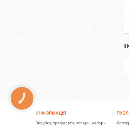
І
КНОПКА
ЗВ'ЯЗКУ
ИНФОРМАЦІЯ
ПУБЛ
Вирубки, трафарети, топери, набори
Догові