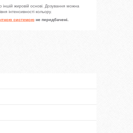
о іншій жировій основі. Дозування можна
ня інтенсивності кольору.
нтною системою
не передбачені.