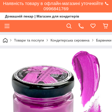
Наявність товару в офлайн-магазині уточнюйте 📞
0996841769
Домашній пекар | Магазин для кондитерів
Товари та послуги
Кондитерська сировина
Барвники