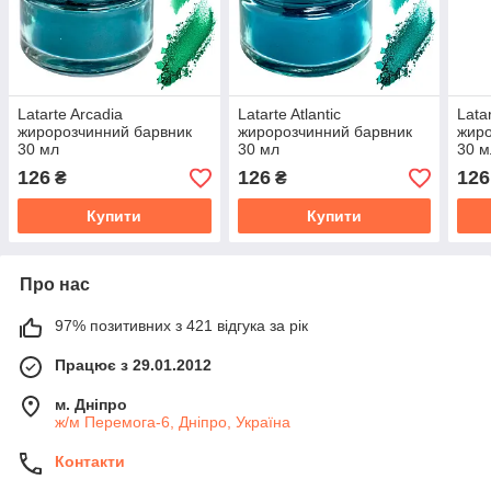
Latarte Arcadia
Latarte Atlantic
Lata
жиророзчинний барвник
жиророзчинний барвник
жиро
30 мл
30 мл
30 м
126
126
126
₴
₴
Купити
Купити
Про нас
97% позитивних з 421 відгука за рік
Працює з 29.01.2012
м. Дніпро
ж/м Перемога-6, Дніпро, Україна
Контакти