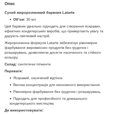
Опис
Сухий жиророзчинний барвник Latarte
Об’єм:
30 мл
Цей барвник ідеально підходить для створення яскравих,
ефектних кондитерських виробів, що привертають увагу та
дарують святковий настрій.
Жиророзчинна формула Latarte забезпечує рівномірне
фарбування жировмісних продуктів без грудочок і
розшарувань, дозволяючи досягти насиченого та стійкого
кольору.
Склад:
синтетичні пігменти.
Переваги:
Яскравий, насичений відтінок.
Висока концентрація для економного використання.
Рівномірне фарбування без грудочок і розшарувань.
Підходить для професійного та домашнього
кондитерського мистецтва.
Де використовувати: