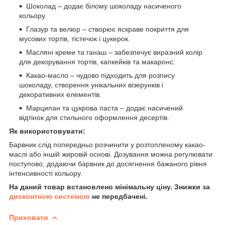
Шоколад – додає білому шоколаду насиченого
кольору.
Глазур та велюр – створює яскраве покриття для
мусових тортів, тістечок і цукерок.
Масляні креми та ганаш – забезпечує виразний колір
для декорування тортів, капкейків та макаронс.
Какао-масло – чудово підходить для розпису
шоколаду, створення унікальних візерунків і
декоративних елементів.
Марципан та цукрова паста – додає насичений
відтінок для стильного оформлення десертів.
Як використовувати:
Барвник слід попередньо розчинити у розтопленому какао-
маслі або іншій жировій основі. Дозування можна регулювати
поступово, додаючи барвник до досягнення бажаного рівня
інтенсивності кольору.
На даний товар встановлено мінімальну ціну. Знижки за
дисконтною системою
не передбачені.
Приховати