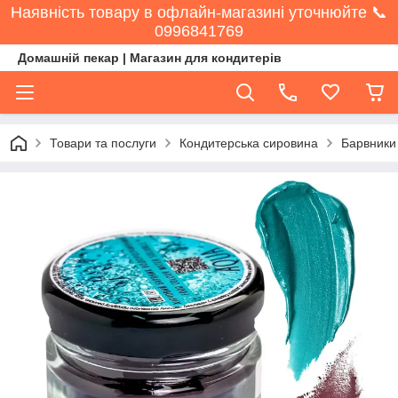
Наявність товару в офлайн-магазині уточнюйте 📞
0996841769
Домашній пекар | Магазин для кондитерів
Товари та послуги
Кондитерська сировина
Барвники 