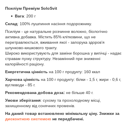
Псиліум Преміум SoloSvit
Вага
: 200 г
Склад
: 100% лушпиння насіння подорожнику.
Псиліум - це натуральне розчинне волокно, біологічно
активна добавка. Містить 85% клітковини, що не
перетравлюється, вживання якої - запорука здоровʼя
шлунково-кишкового тракту.
Широко використувують для заміни борошна у випічці - надає
стравам пухку структуру. Незамінний при зниженні
калорійності раціону.
Енергетична цінність
на 100 г продукту: 160 ккал
Харчова цінність
на 100 г продукту: білки - 1,5 г, жири - 0,6 г,
вуглеводи - 85 г.
Рекомендована добова доза:
не більше 40 г.
Умови зберігання
: сухому та прохолодному місці,
захищенному від сонячних променів.
На даний товар встановлено мінімальну ціну. Знижки за
дисконтною системою
не передбачені.