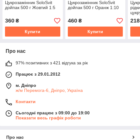
Цукрозамінник SoloSvit
Цукрозамінник SoloSvit
Цукр
дойпак 500 г Жовтий 1:5
дойпак 500 г Оранж 1:10
рідк
цукр
360
460
218
₴
₴
Купити
Купити
Про нас
97% позитивних з 421 відгука за рік
Працює з 29.01.2012
м. Дніпро
ж/м Перемога-6, Дніпро, Україна
Контакти
Сьогодні працює з 09:00 до 19:00
Показати весь графік роботи
Про нас