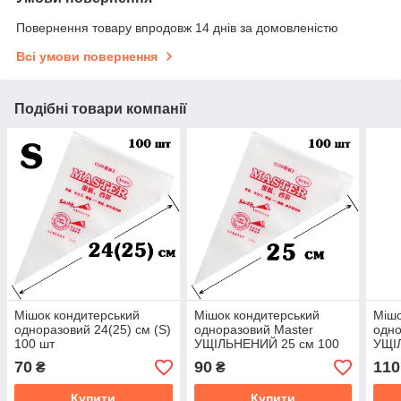
Повернення товару впродовж 14 днів за домовленістю
Всі умови повернення
Подібні товари компанії
Мішок кондитерський
Мішок кондитерський
Мішо
одноразовий 24(25) см (S)
одноразовий Master
одно
100 шт
УЩІЛЬНЕНИЙ 25 см 100
УЩІ
шт
шт
70
90
110
₴
₴
Купити
Купити