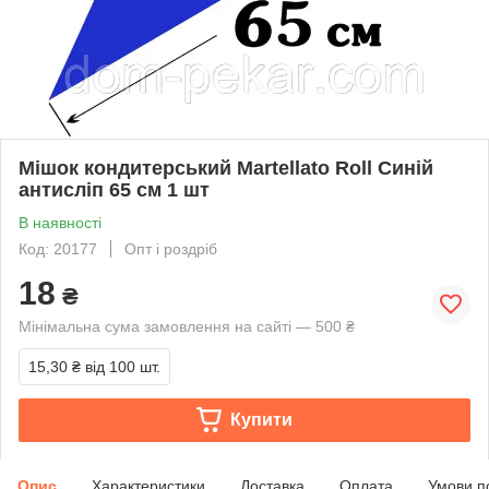
Мішок кондитерський Martellato Roll Синій
антисліп 65 см 1 шт
В наявності
Код: 20177
Опт і роздріб
18
₴
Мінімальна сума замовлення на сайті — 500 ₴
15,30 ₴
від 100 шт.
Купити
Опис
Характеристики
Доставка
Оплата
Умови п