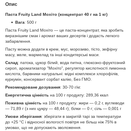
Опис
Паста Fruity Land Мохіто (концентрат 40 г на 1 кг)
Вага
: 500 г
Паста Fruity Land Мохіто — це паста-концентрат, яка зробить
виразнішим смак і аромат ваших десертів і додасть легкого
забарвлення.
Пасту можна додати в крем, мус, морозиво, тісто, зефірну
масу, желе, мармелад та інші кондитерські маси.
Склад
: патока, цукор білий, вода питна, глюкозно-фруктозний
сироп, ароматизатор "Мохіто", регулятор кислотності лимонна
кислота, барвники натуральні: мідні комплекси хлорофілів,
куркумін, консервант сорбат калію, Без ГМО.
Рекомендоване дозування
: 30-70 г/кг.
Енергетична цінність
на 100 г продукту: 289,36 ккал
Поживна цінність
на 100 г продукту: жири — 0,2 г, вуглеводи
— 71,89 г (з них цукру — 48,44 г); білки — 0 г; сіль — 0,001 г
Умови зберігання
: зберігати в закритій тарі за температури
до +25 °C і відносної вологості повітря не більш ніж 75% в
умовах, що не допускають зволоження.