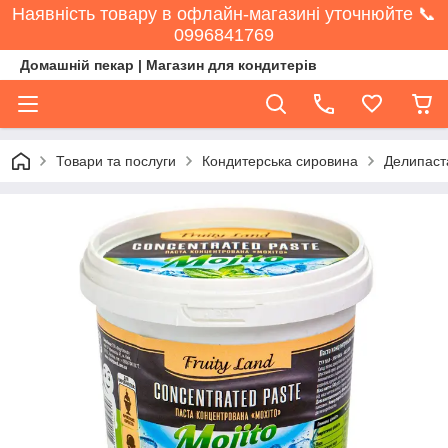
Наявність товару в офлайн-магазині уточнюйте 📞
0996841769
Домашній пекар | Магазин для кондитерів
Товари та послуги
Кондитерська сировина
Делипаста