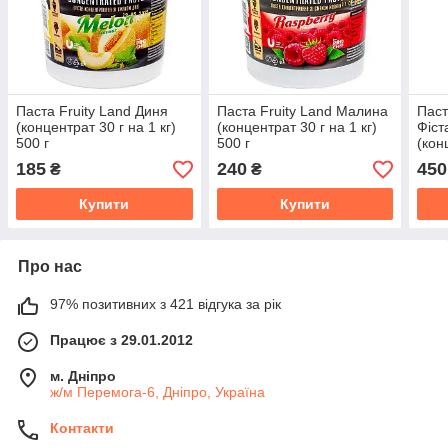
Паста Fruity Land Диня
Паста Fruity Land Малина
Паст
(концентрат 30 г на 1 кг)
(концентрат 30 г на 1 кг)
Фіст
500 г
500 г
(кон
500 
185
240
450
₴
₴
Купити
Купити
Про нас
97% позитивних з 421 відгука за рік
Працює з 29.01.2012
м. Дніпро
ж/м Перемога-6, Дніпро, Україна
Контакти