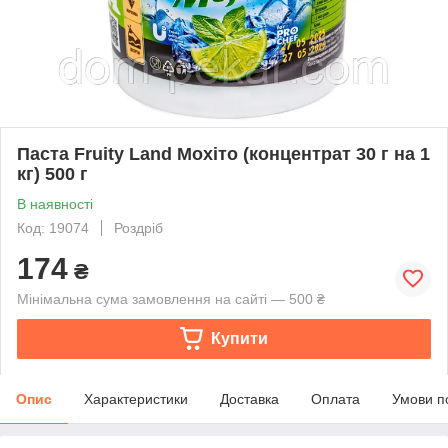
Паста Fruity Land Мохіто (концентрат 30 г на 1
кг) 500 г
В наявності
Код: 19074
Роздріб
174
₴
Мінімальна сума замовлення на сайті — 500 ₴
Купити
Опис
Характеристики
Доставка
Оплата
Умови п