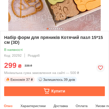
Набір форм для пряників Котячий пазл 15*15
см (3D)
В наявності
Код: 20292
Роздріб
299
₴
336 ₴
Мінімальна сума замовлення на сайті — 500 ₴
Економія
37 ₴
Залишилось
39 днів
Купити
Опис
Характеристики
Доставка
Оплата
Умови п