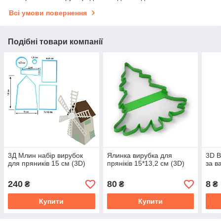
Всі умови повернення
Подібні товари компанії
3Д Млин набір вирубок
Ялинка вирубка для
3D В
для пряників 15 см (3D)
пряніків 15*13,2 см (3D)
за в
240
80
8
₴
₴
₴
Купити
Купити