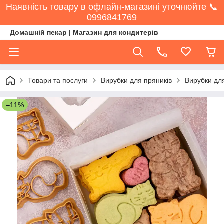
Наявність товару в офлайн-магазині уточнюйте 📞
0996841769
Домашній пекар | Магазин для кондитерів
Товари та послуги
Вирубки для пряників
Вирубки для
–11%