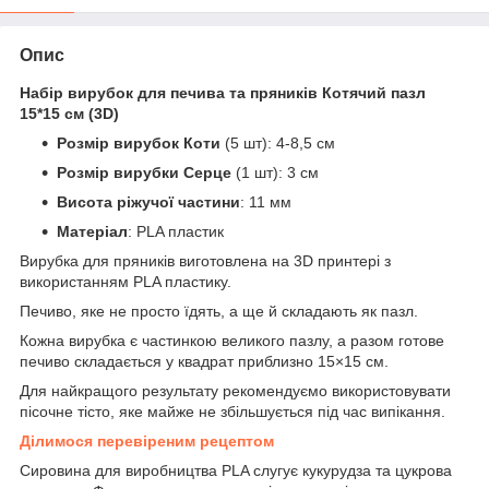
Опис
Набір вирубок для печива та пряників Котячий пазл
15*15 см (3D)
Розмір вирубок Коти
(5 шт): 4-8,5 см
Розмір вирубки Серце
(1 шт): 3 см
Висота ріжучої частини
: 11 мм
Матеріал
: PLA пластик
Вирубка для пряників виготовлена на 3D принтері з
використанням PLA пластику.
Печиво, яке не просто їдять, а ще й складають як пазл.
Кожна вирубка є частинкою великого пазлу, а разом готове
печиво складається у квадрат приблизно 15×15 см.
Для найкращого результату рекомендуємо використовувати
пісочне тісто, яке майже не збільшується під час випікання.
Ділимося перевіреним рецептом
Сировина для виробництва PLA слугує кукурудза та цукрова