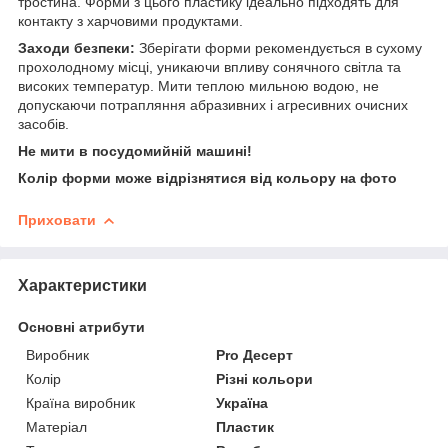
тростина. Форми з цього пластику ідеально підходять для
контакту з харчовими продуктами.
Заходи безпеки:
Зберігати форми рекомендується в сухому
прохолодному місці, уникаючи впливу сонячного світла та
високих температур. Мити теплою мильною водою, не
допускаючи потрапляння абразивних і агресивних очисних
засобів.
Не мити в посудомийній машині!
Колір форми може відрізнятися від кольору на фото
Приховати
Характеристики
Основні атрибути
Виробник
Pro Десерт
Колір
Різні кольори
Країна виробник
Україна
Матеріал
Пластик