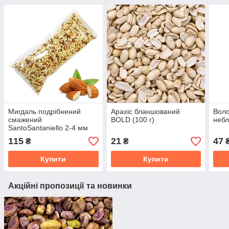
Мигдаль подрібнений
Арахіс бланшований
Воло
смажений
BOLD (100 г)
небл
SantoSantaniello 2-4 мм
(100 г.)
115
21
47
₴
₴
Купити
Купити
Акційні пропозиції та новинки