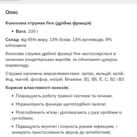
Опис
Кокосова стружка fine (дрібна фракція)
Вага
: 100 г
Склад
: від 65% жиру, 13% білків, 14% вуглеводів, 8%
клітковини
Кокосова стружка дрібної фракції fine застосовується в
начинках кондитерських виробів, як обсипання цукерок,
мармеладу.
Стружка насичена мікроелементами: залізо, кальцій, калій,
йод, магній, фосфор, натрій. Вітаміни: В1, В5, Е, С, В2 і В3.
Корисні властивості кокосів:
Покращують роботу травної системи та печінки;
Нормалізують функцію щитоподібної залози;
Розслаблюють м'язи і допомагають у разі проблем із
суглобами;
Підвищують імунітет і опірність різним інфекціям, і
знижують пристосованість вірусів до антибіотиків;