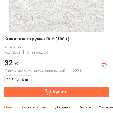
Кокосова стружка fine (100 г)
В наявності
Код: 2069
Опт і роздріб
32
₴
Мінімальна сума замовлення на сайті — 500 ₴
29 ₴
від 10 шт.
Купити
Опис
Характеристики
Доставка
Оплата
Умови п