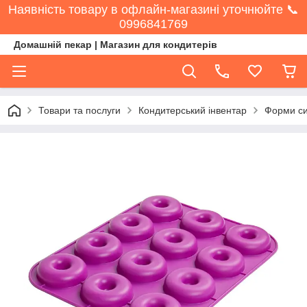
Наявність товару в офлайн-магазині уточнюйте 📞
0996841769
Домашній пекар | Магазин для кондитерів
Товари та послуги
Кондитерський інвентар
Форми си