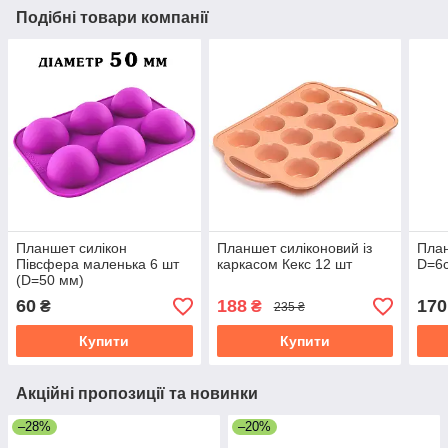
Подібні товари компанії
Планшет силікон
Планшет силіконовий із
План
Півсфера маленька 6 шт
каркасом Кекс 12 шт
D=6с
(D=50 мм)
60
188
170
₴
₴
235 ₴
Купити
Купити
Акційні пропозиції та новинки
–28%
–20%