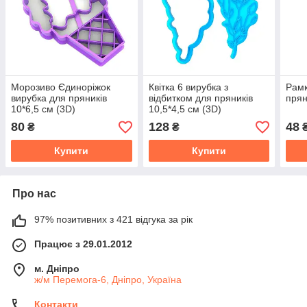
Морозиво Єдиноріжок
Квітка 6 вирубка з
Рамк
вирубка для пряників
відбитком для пряників
прян
10*6,5 см (3D)
10,5*4,5 см (3D)
80
128
48
₴
₴
Купити
Купити
Про нас
97% позитивних з 421 відгука за рік
Працює з 29.01.2012
м. Дніпро
ж/м Перемога-6, Дніпро, Україна
Контакти