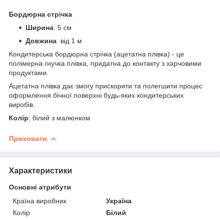
Бордюрна стрічка
Ширина
: 5 см
Довжина
: від 1 м
Кондитерська бордюрна стрічка (ацетатна плівка) - це
полімерна гнучка плівка, придатна до контакту з харчовими
продуктами.
Ацетатна плівка дає змогу прискорити та полегшити процес
оформлення бічної поверхні будь-яких кондитерських
виробів.
Колір
: білий з малюнком
Приховати
Характеристики
Основні атрибути
Країна виробник
Україна
Колір
Білий