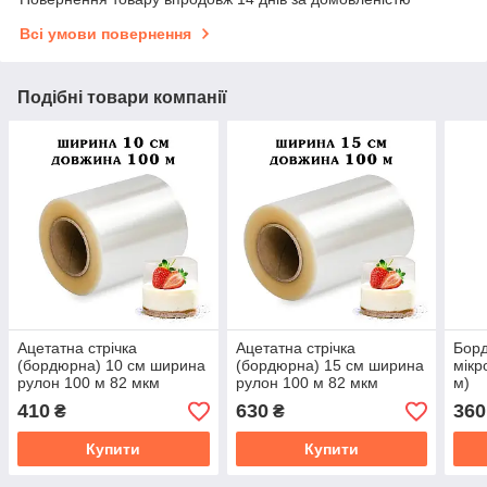
Всі умови повернення
Подібні товари компанії
Ацетатна стрічка
Ацетатна стрічка
Борд
(бордюрна) 10 см ширина
(бордюрна) 15 см ширина
мікр
рулон 100 м 82 мкм
рулон 100 м 82 мкм
м)
410
630
360
₴
₴
Купити
Купити