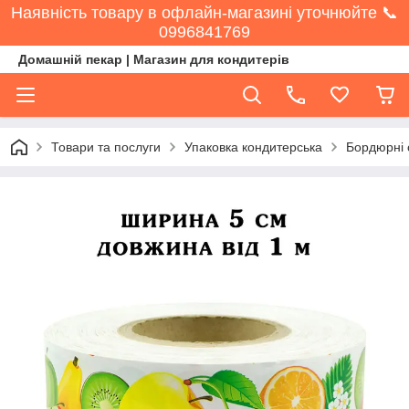
Наявність товару в офлайн-магазині уточнюйте 📞
0996841769
Домашній пекар | Магазин для кондитерів
Товари та послуги
Упаковка кондитерська
Бордюрні с