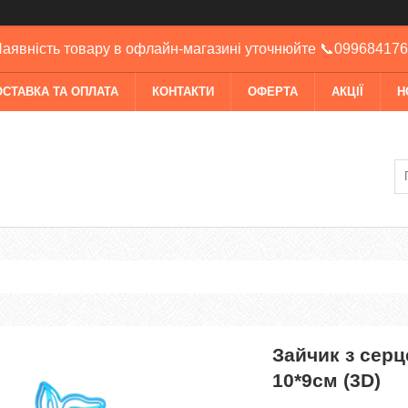
аявність товару в офлайн-магазині уточнюйте 📞09968417
ОСТАВКА ТА ОПЛАТА
КОНТАКТИ
ОФЕРТА
АКЦІЇ
Н
Зайчик з серц
10*9см (3D)