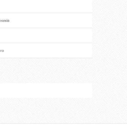
ників
го