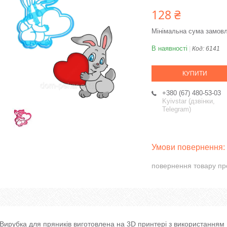
128 ₴
Мінімальна сума замовл
В наявності
Код:
6141
КУПИТИ
+380 (67) 480-53-03
Kyivstar (дзвінки,
Telegram)
повернення товару пр
Вирубка для пряників виготовлена на 3D принтері з використанням 