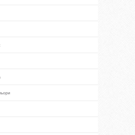
к
а
ольори