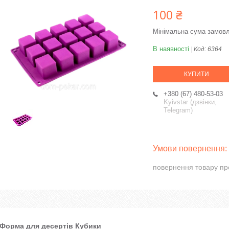
100 ₴
Мінімальна сума замовл
В наявності
Код:
6364
КУПИТИ
+380 (67) 480-53-03
Kyivstar (дзвінки,
Telegram)
повернення товару пр
Форма для десертів Кубики