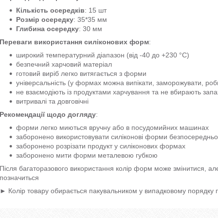
Кількість осередків
: 15 шт
Розмір осередку
: 35*35 мм
Глибина осередку
: 30 мм
Переваги використання силіконових форм
:
широкий температурний діапазон (від -40 до +230 °C)
безпечний харчовий матеріал
готовий виріб легко витягається з форми
універсальність (у формах можна випікати, заморожувати, ро
не взаємодіють із продуктами харчування та не вбирають запа
витривалі та довговічні
Рекомендації щодо догляду
:
форми легко миються вручну або в посудомийних машинах
заборонено використовувати силіконові форми безпосередньо н
заборонено розрізати продукт у силіконових формах
заборонено мити форми металевою губкою
Після багаторазового використання колір форм може змінитися, але 
позначиться
► Колір товару обирається пакувальником у випадковому порядку 