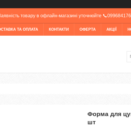
аявність товару в офлайн-магазині уточнюйте 📞09968417
ОСТАВКА ТА ОПЛАТА
КОНТАКТИ
ОФЕРТА
АКЦІЇ
Н
Форма для цук
шт