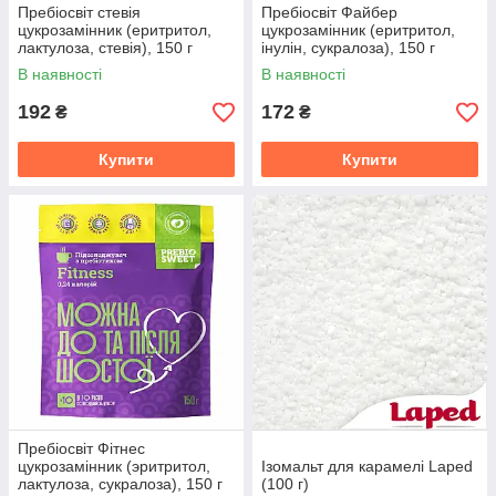
Пребіосвіт стевія
Пребіосвіт Файбер
цукрозамінник (еритритол,
цукрозамінник (еритритол,
лактулоза, стевія), 150 г
інулін, сукралоза), 150 г
В наявності
В наявності
192
172
₴
₴
Купити
Купити
Пребіосвіт Фітнес
цукрозамінник (эритритол,
Ізомальт для карамелі Laped
лактулоза, сукралоза), 150 г
(100 г)