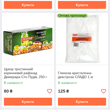
Купити
Купити
Оптова пропозиція
Цукор тростинний
коричневий рафінад
Глюкоза кристалічна-
Демерара Сто Пудів, 250 г
декстроза СЛАДО 1 кг
В наявності
В наявності
80
125
₴
₴
Купити
Купити