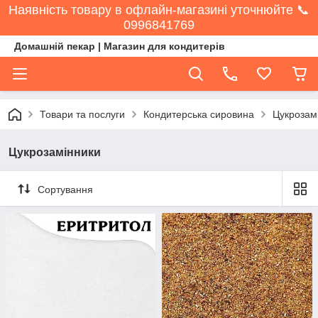
Наявність товару в офлайн-магазині уточнюйте 📞
0996841769
Домашній пекар | Магазин для кондитерів
Товари та послуги
Кондитерська сировина
Цукрозам
Цукрозамінники
Сортування