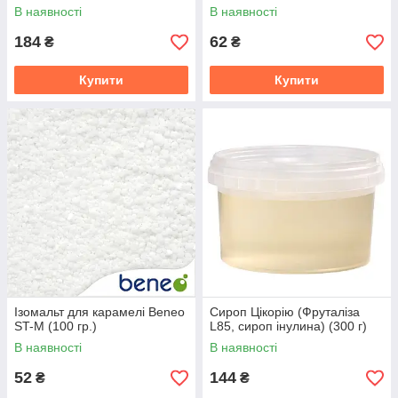
В наявності
В наявності
184
62
₴
₴
Купити
Купити
Ізомальт для карамелі Beneo
Сироп Цікорію (Фруталіза
ST-M (100 гр.)
L85, сироп інулина) (300 г)
В наявності
В наявності
52
144
₴
₴