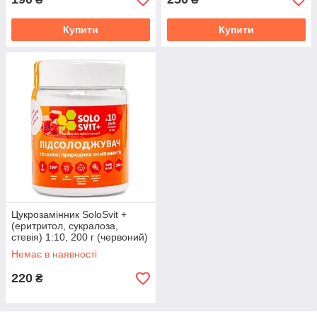
Купити
Купити
Цукрозамінник SoloSvit +
(еритритол, сукралоза,
стевія) 1:10, 200 г (червоний)
Немає в наявності
220
₴