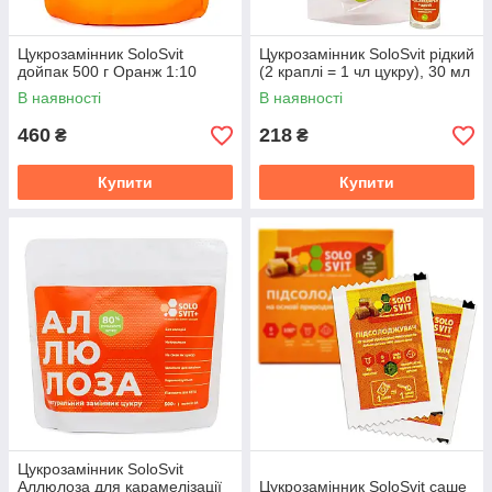
Цукрозамінник SoloSvit
Цукрозамінник SoloSvit рідкий
дойпак 500 г Оранж 1:10
(2 краплі = 1 чл цукру), 30 мл
В наявності
В наявності
460
218
₴
₴
Купити
Купити
Цукрозамінник SoloSvit
Аллюлоза для карамелізації
Цукрозамінник SoloSvit саше