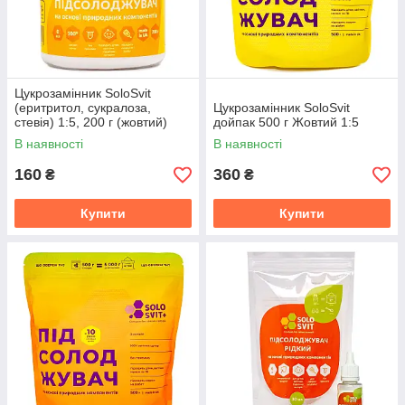
Цукрозамінник SoloSvit
(еритритол, сукралоза,
Цукрозамінник SoloSvit
стевія) 1:5, 200 г (жовтий)
дойпак 500 г Жовтий 1:5
В наявності
В наявності
160
360
₴
₴
Купити
Купити